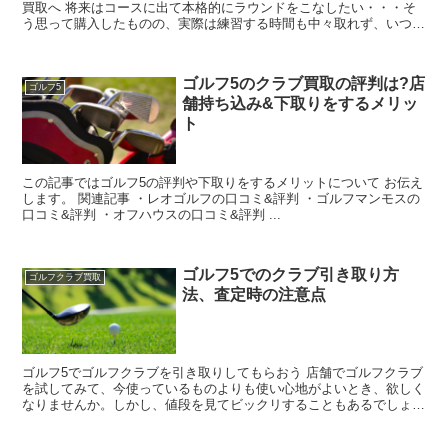
買取へ 将来はコースに出て本格的にラウンドをこなしたい・・・そ
う思って購入したものの、実際は練習する時間も中々取れず、いつし
か飽きてしまい押入れに仕舞ったままになっている高級ゴ...
ゴルフ5のクラブ買取の評判は?店
ゴルフ5
舗持ち込み&下取りをするメリッ
ト
この記事ではゴルフ5の評判や下取りをするメリットについて お伝え
します。 関連記事 ・レオゴルフの口コミ&評判 ・ゴルフマンモスの
口コミ&評判 ・オフハウスの口コミ&評判 ...
ゴルフ5でのクラブ引き取り方
ゴルフクラブ買取
法、査定時の注意点
ゴルフ5でゴルフクラブを引き取りしてもらおう 店舗でゴルフクラブ
を試してみて、今使っているものよりも使い心地がよいとき、欲しく
なりませんか。しかし、値段を見てビックリすることもあるでしょ
う。欲しくても手が出ないことがあります。 ゴルフク...